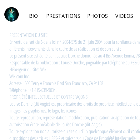
BIO
PRESTATIONS
PHOTOS
VIDEOS
PRÉSENTATION DU SITE
En vertu de l’article 6 de la loi n° 2004-575 du 21 juin 2004 pour la confiance dan
différents intervenants dans le cadre de sa réalisation et de son suivi :
Le présent site est édité par : Louise Dorche domiciliée au 4 Bis Avenue Emma,
Responsable de la publication : Louise Dorche, joignable par téléphone au +33(
Hébergeur du site: Wix
Wix.com Inc.
Adresse : 500 Terry A François Blvd San Francisco, CA 94158
Téléphone : +1 415-639-9034.
PROPRIÉTÉ INTELLECTUELLE ET CONTREFAÇONS
Louise Dorche (dit Angie) est propriétaire des droits de propriété intellectuelle ou
images, les graphismes, le logo, les icônes,…
Toute reproduction, représentation, modification, publication, adaptation de tout 
autorisation écrite préalable de Louise Dorche (dit Angie).
Toute exploitation non autorisée du site ou d’un quelconque élément qu’il cont
dispositions des articles L.335-2 et suivants du Code de Propriété Intellectuelle.