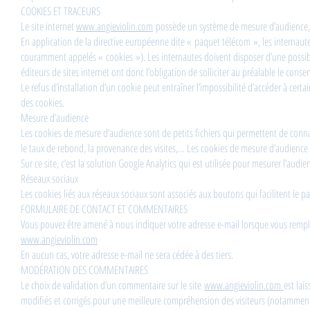
COOKIES ET TRACEURS
Le site internet
www.angieviolin.com
possède un système de mesure d’audience, a
En application de la directive européenne dite « paquet télécom », les internaut
couramment appelés « cookies »). Les internautes doivent disposer d’une possibilit
éditeurs de sites internet ont donc l’obligation de solliciter au préalable le conse
Le refus d’installation d’un cookie peut entraîner l’impossibilité d’accéder à certa
des cookies.
Mesure d’audience
Les cookies de mesure d’audience sont de petits fichiers qui permettent de connaitre 
le taux de rebond, la provenance des visites,… Les cookies de mesure d’audienc
Sur ce site, c’est la solution Google Analytics qui est utilisée pour mesurer l’audie
Réseaux sociaux
Les cookies liés aux réseaux sociaux sont associés aux boutons qui facilitent le pa
FORMULAIRE DE CONTACT ET COMMENTAIRES
Vous pouvez être amené à nous indiquer votre adresse e-mail lorsque vous remplis
www.angieviolin.com
En aucun cas, votre adresse e-mail ne sera cédée à des tiers.
MODÉRATION DES COMMENTAIRES
Le choix de validation d’un commentaire sur le site
www.angieviolin.com
est lai
modifiés et corrigés pour une meilleure compréhension des visiteurs (notamment